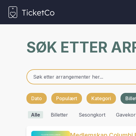
SØK ETTER A
Dato
Populært
Kategori
Bill
Alle
Billetter
Sesongkort
Gavekor
Medlemskap Columbi 