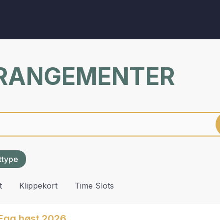
RRANGEMENTER
ettype
t
Klippekort
Time Slots
Egg høst 2026