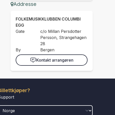
Addresse
FOLKEMUSIKKLUBBEN COLUMBI
EGG
Gate
c/o Millan Persdotter
Persson, Strangehagen
28
By
Bergen
Kontakt arrangøren
Billettkjøper?
Support
LAND